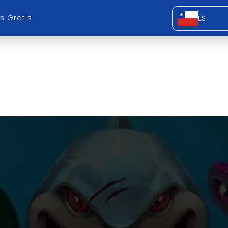
s Gratis
ES