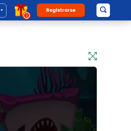
Registrarse
3