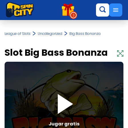
3
League of Slots
Uncategorized
Big Bass Bonanza
Slot Big Bass Bonanza
Jugar gratis